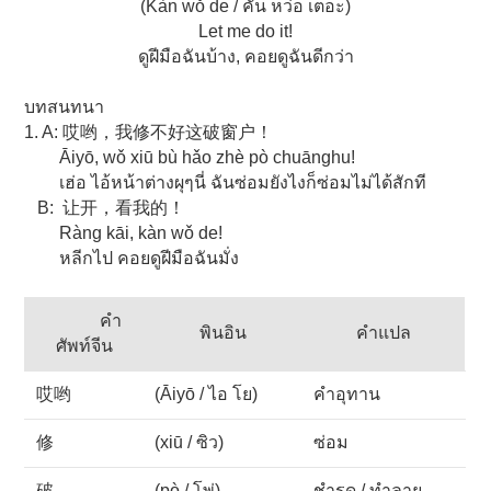
(Kàn wǒ de / คั่น หว่อ เตอะ)
Let me do it!
ดูฝีมือฉันบ้าง, คอยดูฉันดีกว่า
บทสนทนา
1. A: 哎哟，我修不好这破窗户！
Āiyō, wǒ xiū bù hǎo zhè pò chuānghu!
เฮ่อ ไอ้หน้าต่างผุๆนี่ ฉันซ่อมยังไงก็ซ่อมไม่ได้สักที
B: 让开，看我的！
Ràng kāi, kàn wǒ de!
หลีกไป คอยดูฝีมือฉันมั่ง
คำ
พินอิน
คำแปล
ศัพท์จีน
哎哟
(Āiyō / ไอ โย)
คำอุทาน
修
(xiū / ซิว)
ซ่อม
破
(pò / โพ่)
ชำรุด / ทำลาย