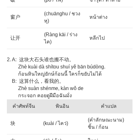
(chuānghu / ชวง
窗户
หน้าต่าง
หุ)
(Ràng kāi / ร่าง
让开
หลีกไป
ไค)
2. A: 这块大石头谁也搬不动。
Zhè kuài dà shítou shuí yě bān búdòng.
ก้อนหินใหญ่ยักษ์ก้อนนี้ ใครก็ขยับไม่ได้
B: 这算什么，看我的。
Zhè suàn shénme, kàn wǒ de
กระจอก คอยดูฝีมือฉันมั่ง
คำศัพท์จีน
พินอิน
คำแปล
(คำลักษณะนาม)
块
(kuài / ไคว่)
ชิ้น / ก้อน