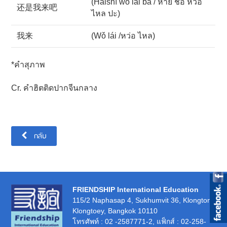
(Háishì wǒ lái ba / หาย ชื่อ หว่อ
还是我来吧
ไหล ปะ)
我来
(Wǒ lái /หว่อ ไหล)
*คำสุภาพ
Cr. คำฮิตติดปากจีนกลาง
กลับ
FRIENDSHIP International Education
115/2 Naphasap 4, Sukhumvit 36, Klongton,
Klongtoey, Bangkok 10110
โทรศัพท์
: 02 -2587771-2,
แฟ็กส์
: 02-258-