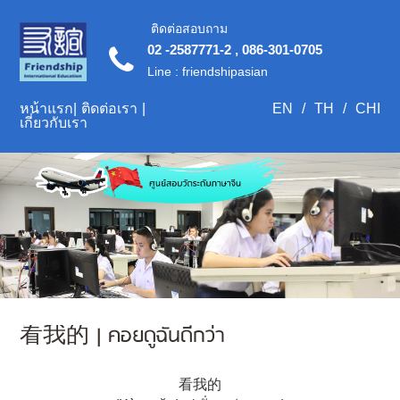
ติดต่อสอบถาม
02 -2587771-2 , 086-301-0705
Line : friendshipasian
หน้าแรก
|
ติดต่อเรา
|
EN
/
TH
/
CHI
เกี่ยวกับเรา
看我的 | คอยดูฉันดีกว่า
看我的