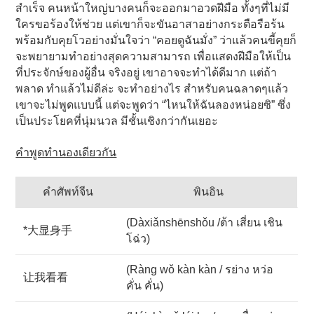
สำเร็จ คนหน้าใหญ่บางคนก็จะออกมาอวดฝีมือ ทั้งๆที่ไม่มี
ใครขอร้องให้ช่วย แต่เขาก็จะขันอาสาอย่างกระตือรือร้น
พร้อมกับคุยโวอย่างมั่นใจว่า “คอยดูฉันมั่ง” ว่าแล้วคนขี้คุยก็
จะพยายามทำอย่างสุดความสามารถ เพื่อแสดงฝีมือให้เป็น
ที่ประจักษ์ของผู้อื่น จริงอยู่ เขาอาจจะทำได้ดีมาก แต่ถ้า
พลาด ทำแล้วไม่ดีล่ะ จะทำอย่างไร สำหรับคนฉลาดๆแล้ว
เขาจะไม่พูดแบบนี้ แต่จะพูดว่า “ไหนให้ฉันลองหน่อยซิ” ซึ่ง
เป็นประโยคที่นุ่มนวล มีชั้นเชิงกว่ากันเยอะ
คำพูดทำนองเดียวกัน
คำศัพท์จีน
พินอิน
(Dàxiǎnshēnshǒu /ต้า เสี่ยน เชิน
*大显身手
โฉ่ว)
(Ràng wǒ kàn kàn / รย่าง หว่อ
让我看看
คั่น คั่น)