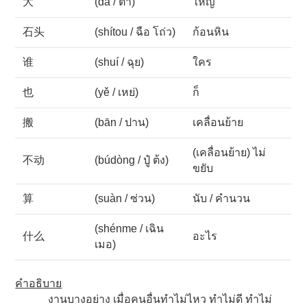
大
(dà / ต้า)
ใหญ่
石头
(shítou / ฉือ โถ่ว)
ก้อนหิน
谁
(shuí / ฉุย)
ใคร
也
(yě / เหย่)
ก็
搬
(bān / ปาน)
เคลื่อนย้าย
(เคลื่อนย้าย) ไม่
不动
(búdòng / ปู๋ ต้ง)
ขยับ
算
(suàn / ซ่วน)
นับ / คำนวน
(shénme / เฉิน
什么
อะไร
เมอ)
คำอธิบาย
งานบางอย่าง เมื่อคนอื่นทำไม่ไหว ทำไม่ดี ทำไม่