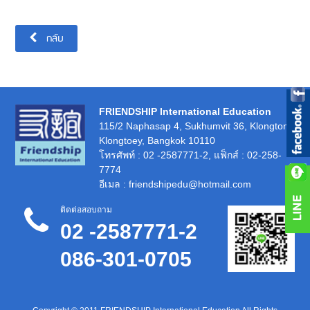
กลับ
FRIENDSHIP International Education
115/2 Naphasap 4, Sukhumvit 36, Klongton,
Klongtoey, Bangkok 10110
โทรศัพท์
: 02 -2587771-2,
แฟ็กส์
: 02-258-
7774
อีเมล
: friendshipedu@hotmail.com
ติดต่อสอบถาม
02 -2587771-2
086-301-0705