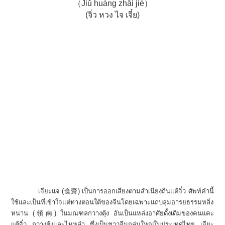
（Jiǔ huáng zhāi jié）
(จิ่ว หวง ไจ เจี๋ย)
เจียะแจ (食齋) เป็นการออกเสียงตามสำเนียงถิ่นแต้จิ๋ว ศัพท์คำนี้
ใช้และเป็นที่เข้าใจแต่ทางตอนใต้ของจีนโดยเฉพาะแถบลุ่มอารยธรรมหลิ่ง
หนาน (領南) ในมณฑลกวางตุ้ง อันเป็นแหล่งอาศัยดั้งเดิมของคนแคะ
แต้จิ๋ว กวางตุ้งและไหหลำ ซึ่งเป็นชาวจีนกลุ่มใหญ่ในประเทศไทย เจียะ