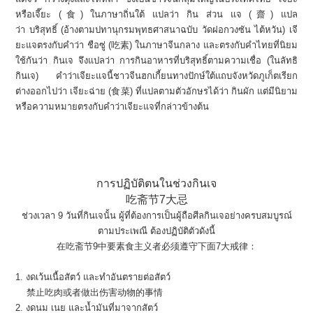
หรือเจี๊ยะ (食) ในภาษาถิ่นใต้ แปลว่า
กิน
ส่วน แจ (齋) แปล
ว่า
บริสุทธิ์
(อ้างตามปทานุกรมพุทธศาสนาฉบับ วัดฝอกวงซัน ไต้หวัน) เจี
ยะแจตรงกับคำว่า ชือซู่ (吃素) ในภาษาจีนกลาง และตรงกับคำไทยที่นิยม
ใช้กันว่า กินเจ จึงแปลว่า การกินอาหารที่บริสุทธิ์ตามความเชื่อ (ในลัทธิ
กินเจ) คำว่าเจียะแจนี้ชาวจีนฮกเกี้ยนทางปักษ์ใต้แถบจังหวัดภูเก็ตเรียก
ต่างออกไปว่า เจียะฉ่าย (食菜) ที่แปลตามตัวอักษรได้ว่า
กินผัก
แต่มีนิยาม
หรือความหมายตรงกับคำว่าเจียะแจที่กล่าวข้างต้น
การปฏิบัติตนในช่วงกินเจ
吃斋节
7
大忌
ช่วงเวลา 9 วันที่กินเจนั้น ผู้ที่ต้องการเป็นผู้ถือศีลกินเจอย่างครบสมบูรณ์
ตามประเพณี ต้องปฏิบัติตัวดังนี้
在吃斋节9中要素食主义者必须遵守下面7大戒律：
1. งดเว้นเนื้อสัตว์ และทำอันตรายต่อสัตว์
禁止吃肉或者做出伤害动物的事情
2. งดนม เนย และน้ำมันที่มาจากสัตว์