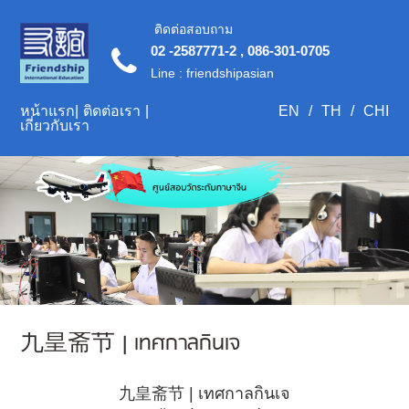
ติดต่อสอบถาม
02 -2587771-2 , 086-301-0705
Line : friendshipasian
หน้าแรก
|
ติดต่อเรา
|
EN
/
TH
/
CHI
เกี่ยวกับเรา
九皇斋节 | เทศกาลกินเจ
九皇斋节 | เทศกาลกินเจ