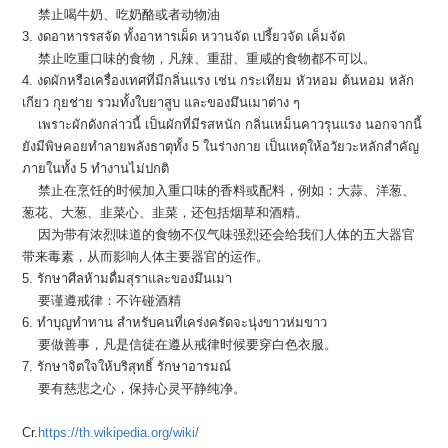
禁止喝牛奶、吃奶酪或者动物油
3. งดอาหารรสจัด ทั้งอาหารเผ็ด หวานจัด เปรี้ยวจัด เค็มจัด
禁止吃重口味的食物，凡辣、重甜、重咸的食物都不可以。
4. งดผักหรือเครื่องเทศที่มีกลิ่นแรง เช่น กระเทียม หัวหอม ต้นหอม หลัก
เกียว กุยช่าย รวมทั้งใบยาสูบ และของมึนเมาต่าง ๆ
เพราะผักดังกล่าวนี้ เป็นผักที่มีรสหนัก กลิ่นเหม็นคาวรุนแรง นอกจากนี้
ยังมีพิษคอยทำลายพลังธาตุทั้ง 5 ในร่างกาย เป็นเหตุให้อวัยวะหลักสำคัญ
ภายในทั้ง 5 ทำงานไม่ปกติ
禁止在烹饪的时候加入重口味的香料或配料，例如：大蒜、洋葱、
葱花、大葱、韭菜心、韭菜，还包括烟草和酒精。
因为带有浓烈味道的食物不仅气味强烈还会给我们人体的五大器官
带来毒素，从而影响人体主要器官的运作。
5. รักษาศีลห้ามดื่มสุราและของมึนเมา
要谨遵戒律：不许碰酒精
6. ทำบุญทำทาน สำหรับคนที่เคร่งครัดจะนุ่งขาวห่มขาว
要做善事，凡是信徒在遵从戒律时候要穿白色衣服。
7. รักษาจิตใจให้บริสุทธิ์ รักษาอารมณ์
要有慈悲之心，保持心灵平静纯净。
Cr.
https://th.wikipedia.org/wiki/